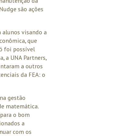
 manutenção da
 Nudge são ações
 alunos visando a
econômica, que
 foi possível
a, a UNA Partners,
untaram a outros
tenciais da FEA: o
na gestão
de matemática.
 para o bom
ionados a
inuar com os