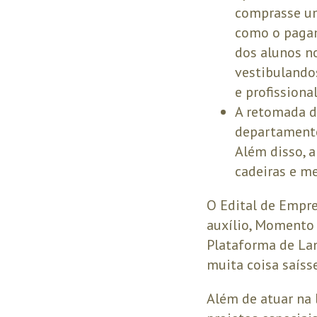
comprasse um
como o pagam
dos alunos no
vestibulando
e profissiona
A retomada d
departamento,
Além disso, 
cadeiras e m
O Edital de Empr
auxílio, Momento 
Plataforma de La
muita coisa saíss
Além de atuar na