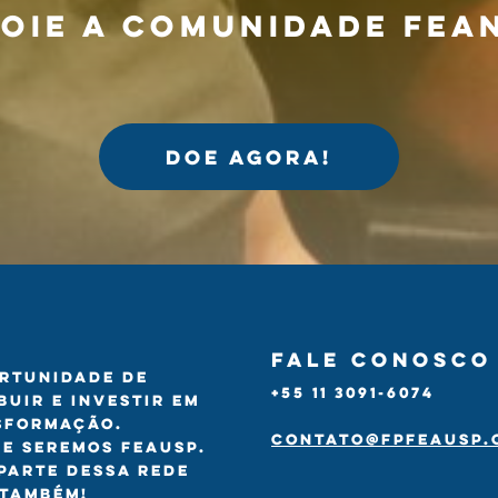
oie a comunidade fea
DOE AGORA!
Fale conosco
rtunidade de
+55 11 3091-6074
buir e investir em
sformação.
contato@fpfeausp.
e seremos FEAUSP.
parte dessa rede
 também!