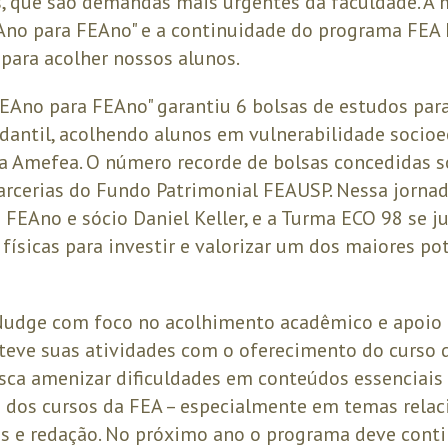
s, que são demandas mais urgentes da faculdade. A
no para FEAno" e a continuidade do programa FEA
para acolher nossos alunos.
Ano para FEAno" garantiu 6 bolsas de estudos para
dantil, acolhendo alunos em vulnerabilidade socio
a Amefea. O número recorde de bolsas concedidas só
arcerias do Fundo Patrimonial FEAUSP. Nessa jornad
 FEAno e sócio Daniel Keller, e a Turma ECO 98 se j
físicas para investir e valorizar um dos maiores po
udge com foco no acolhimento acadêmico e apoio 
teve suas atividades com o oferecimento do curso 
sca amenizar dificuldades em conteúdos essenciais
os cursos da FEA – especialmente em temas relac
ês e redação. No próximo ano o programa deve cont