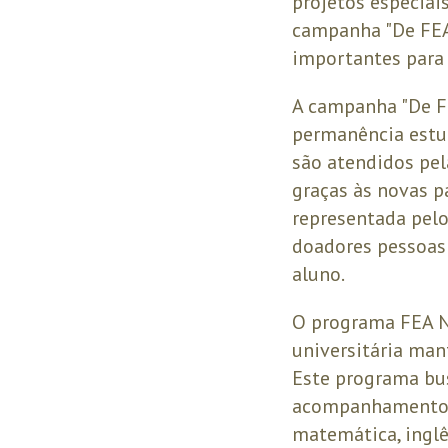
projetos especiai
campanha "De FEA
importantes para 
A campanha "De FE
permanência estu
são atendidos pel
graças às novas p
representada pelo
doadores pessoas 
aluno.
O programa FEA N
universitária man
Este programa bu
acompanhamento d
matemática, ingl