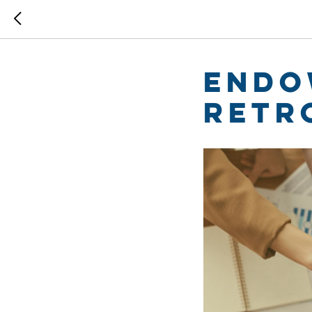
Endo
retr