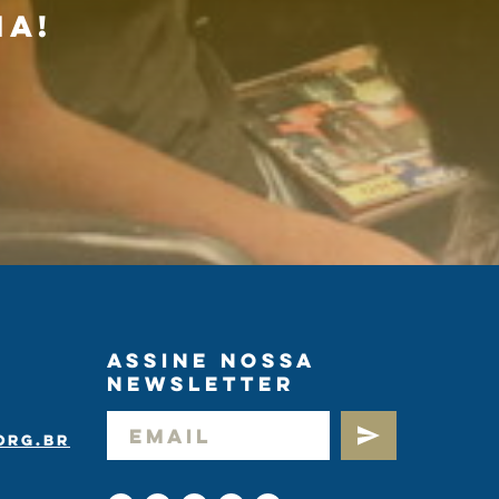
na!
Assine nossa
newsletter
org.br